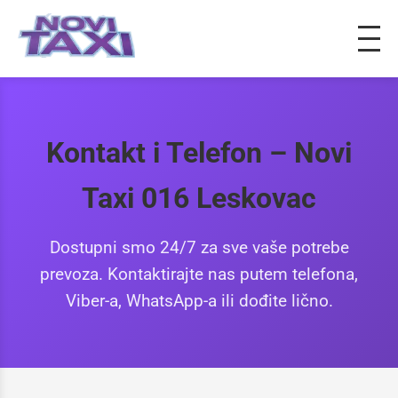
Kontakt i Telefon – Novi
Taxi 016 Leskovac
Dostupni smo 24/7 za sve vaše potrebe
prevoza. Kontaktirajte nas putem telefona,
Viber-a, WhatsApp-a ili dođite lično.