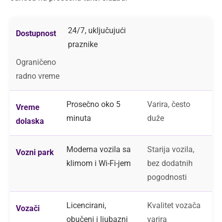
24/7, uključujući
Dostupnost
praznike
Ograničeno
radno vreme
Prosečno oko 5
Varira, često
Vreme
minuta
duže
dolaska
Moderna vozila sa
Starija vozila,
Vozni park
klimom i Wi-Fi-jem
bez dodatnih
pogodnosti
Licencirani,
Kvalitet vozača
Vozači
obučeni i ljubazni
varira