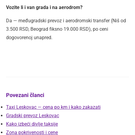
Vozite li i van grada i na aerodrom?
Da — međugradski prevoz i aerodromski transfer (Niš od
3.500 RSD, Beograd fiksno 19.000 RSD), po ceni
dogovorenoj unapred.
Povezani članci
Taxi Leskovac — cena po km i kako zakazati
Gradski prevoz Leskovac
Kako izbeći divlje taksije
Zona pokrivenosti i cene