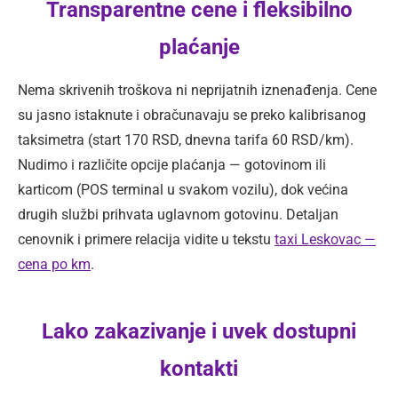
Transparentne cene i fleksibilno
plaćanje
Nema skrivenih troškova ni neprijatnih iznenađenja. Cene
su jasno istaknute i obračunavaju se preko kalibrisanog
taksimetra (start 170 RSD, dnevna tarifa 60 RSD/km).
Nudimo i različite opcije plaćanja — gotovinom ili
karticom (POS terminal u svakom vozilu), dok većina
drugih službi prihvata uglavnom gotovinu. Detaljan
cenovnik i primere relacija vidite u tekstu
taxi Leskovac —
cena po km
.
Lako zakazivanje i uvek dostupni
kontakti