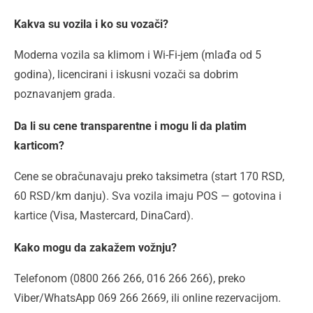
Kakva su vozila i ko su vozači?
Moderna vozila sa klimom i Wi-Fi-jem (mlađa od 5
godina), licencirani i iskusni vozači sa dobrim
poznavanjem grada.
Da li su cene transparentne i mogu li da platim
karticom?
Cene se obračunavaju preko taksimetra (start 170 RSD,
60 RSD/km danju). Sva vozila imaju POS — gotovina i
kartice (Visa, Mastercard, DinaCard).
Kako mogu da zakažem vožnju?
Telefonom (0800 266 266, 016 266 266), preko
Viber/WhatsApp 069 266 2669, ili online rezervacijom.