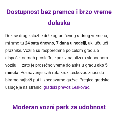
Dostupnost bez premca i brzo vreme
dolaska
Dok se druge službe drže ograničenog radnog vremena,
mi smo tu
24 sata dnevno, 7 dana u nedelji
, uključujući
praznike. Vozila su raspoređena po celom gradu, a
dispečer odmah prosleđuje poziv najbližem slobodnom
vozilu — zato je prosečno vreme dolaska u gradu
oko 5
minuta
. Poznavanje svih ruta kroz Leskovac znači da
biramo najbrži put i izbegavamo gužve. Pregled gradske
usluge je na stranici
gradski prevoz Leskovac
.
Moderan vozni park za udobnost