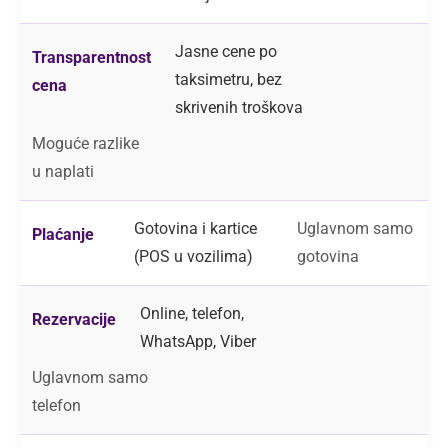
Jasne cene po
Transparentnost
taksimetru, bez
cena
skrivenih troškova
Moguće razlike
u naplati
Gotovina i kartice
Uglavnom samo
Plaćanje
(POS u vozilima)
gotovina
Online, telefon,
Rezervacije
WhatsApp, Viber
Uglavnom samo
telefon