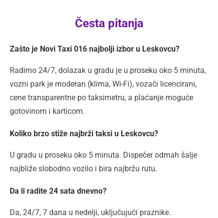
Česta pitanja
Zašto je Novi Taxi 016 najbolji izbor u Leskovcu?
Radimo 24/7, dolazak u gradu je u proseku oko 5 minuta,
vozni park je moderan (klima, Wi-Fi), vozači licencirani,
cene transparentne po taksimetru, a plaćanje moguće
gotovinom i karticom.
Koliko brzo stiže najbrži taksi u Leskovcu?
U gradu u proseku oko 5 minuta. Dispečer odmah šalje
najbliže slobodno vozilo i bira najbržu rutu.
Da li radite 24 sata dnevno?
Da, 24/7, 7 dana u nedelji, uključujući praznike.