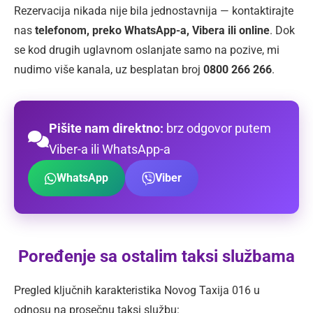
Rezervacija nikada nije bila jednostavnija — kontaktirajte
nas
telefonom, preko WhatsApp-a, Vibera ili online
. Dok
se kod drugih uglavnom oslanjate samo na pozive, mi
nudimo više kanala, uz besplatan broj
0800 266 266
.
Pišite nam direktno:
brz odgovor putem
Viber-a ili WhatsApp-a
WhatsApp
Viber
Poređenje sa ostalim taksi službama
Pregled ključnih karakteristika Novog Taxija 016 u
odnosu na prosečnu taksi službu: