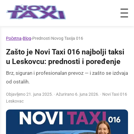
Početna
›
Blog
›
Prednosti Novog Taxija 016
Zašto je Novi Taxi 016 najbolji taksi
u Leskovcu: prednosti i poređenje
Brz, siguran i profesionalan prevoz — i zašto se izdvaja
od ostalih.
Objavljeno 21. juna 2025. · Ažurirano 6. juna 2026. · Novi Taxi 016
Leskovac