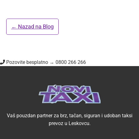
← Nazad na Blog
Pozovite besplatno → 0800 266 266
Vaš pouzdan partner za brz, tačan, siguran i udoban taksi
prevoz u Leskovcu.