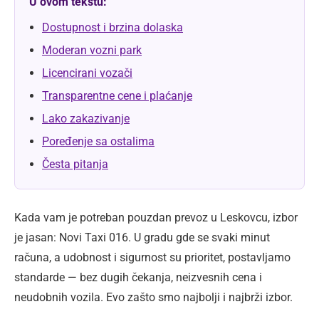
U ovom tekstu:
Dostupnost i brzina dolaska
Moderan vozni park
Licencirani vozači
Transparentne cene i plaćanje
Lako zakazivanje
Poređenje sa ostalima
Česta pitanja
Kada vam je potreban pouzdan prevoz u Leskovcu, izbor
je jasan: Novi Taxi 016. U gradu gde se svaki minut
računa, a udobnost i sigurnost su prioritet, postavljamo
standarde — bez dugih čekanja, neizvesnih cena i
neudobnih vozila. Evo zašto smo najbolji i najbrži izbor.