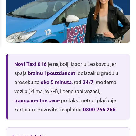
Novi Taxi 016
je najbolji izbor u Leskovcu jer
spaja
brzinu i pouzdanost
: dolazak u gradu u
proseku za
oko 5 minuta
, rad
24/7
, moderna
vozila (klima, Wi-Fi), licencirani vozači,
transparentne cene
po taksimetru i plaćanje
karticom. Pozovite besplatno
0800 266 266
.