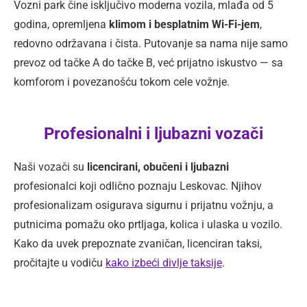
Vozni park čine isključivo moderna vozila, mlađa od 5
godina, opremljena
klimom i besplatnim Wi-Fi-jem
,
redovno održavana i čista. Putovanje sa nama nije samo
prevoz od tačke A do tačke B, već prijatno iskustvo — sa
komforom i povezanošću tokom cele vožnje.
Profesionalni i ljubazni vozači
Naši vozači su
licencirani, obučeni i ljubazni
profesionalci koji odlično poznaju Leskovac. Njihov
profesionalizam osigurava sigurnu i prijatnu vožnju, a
putnicima pomažu oko prtljaga, kolica i ulaska u vozilo.
Kako da uvek prepoznate zvaničan, licenciran taksi,
pročitajte u vodiču
kako izbeći divlje taksije
.