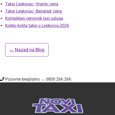
Taksi Leskovac–Vranje: cena
Taksi Leskovac–Beograd: cena
Kompletan cenovnik taxi usluga
Koliko košta taksi u Leskovcu 2026
← Nazad na Blog
Pozovite besplatno → 0800 266 266