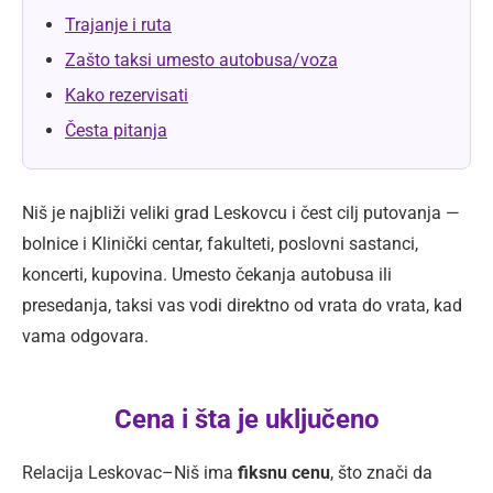
Trajanje i ruta
Zašto taksi umesto autobusa/voza
Kako rezervisati
Česta pitanja
Niš je najbliži veliki grad Leskovcu i čest cilj putovanja —
bolnice i Klinički centar, fakulteti, poslovni sastanci,
koncerti, kupovina. Umesto čekanja autobusa ili
presedanja, taksi vas vodi direktno od vrata do vrata, kad
vama odgovara.
Cena i šta je uključeno
Relacija Leskovac–Niš ima
fiksnu cenu
, što znači da