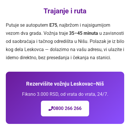
Trajanje i ruta
Putuje se autoputem
E75
, najbržom i najsigurnijom
vezom dva grada. Vožnja traje
35–45 minuta
u zavisnosti
od saobraćaja i tačnog odredišta u Nišu. Polazak je iz bilo
kog dela Leskovca — dolazimo na vašu adresu, vi ulazite i
idemo direktno, bez presedanja i čekanja na stanici.
Rezervišite vožnju Leskovac–Niš
Fiksno 3.000 RSD, od vrata do vrata, 24/7.
0800 266 266