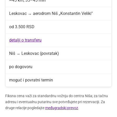
~45 km, 35–45 min
Leskovac → aerodrom Niš „Konstantin Veliki"
od 3.500 RSD
detalji o transferu
Niš → Leskovac (povratak)
po dogovoru
moguć i povratni termin
Fiksna cena važi za standardnu vožnju do centra Niša; za tačnu
adresu i eventualnu putarinu sve potvrđujete pri rezervaciji. Za
druge relacije pogledajte
međugradski prevoz
.