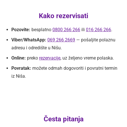
Kako rezervisati
Pozovite:
besplatno
0800 266 266
ili
016 266 266
.
Viber/WhatsApp:
069 266 2669
— pošaljite polaznu
adresu i odredište u Nišu.
Online:
preko
rezervacije
, uz željeno vreme polaska.
Povratak:
možete odmah dogovoriti i povratni termin
iz Niša.
Česta pitanja