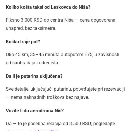
Koliko košta taksi od Leskovca do Niša?
Fiksno 3.000 RSD do centra Niša — cena dogovorena
unapred, bez taksimetra.
Koliko traje put?
Oko 45 km, 35–45 minuta autoputem E75, u zavisnosti
od saobraćaja i odredišta.
Da li je putarina uključena?
Sve detalje, uključujući putarinu, potvrđujete pri rezervaciji
— nema naknadnih troškova bez najave.
Vozite li do aerodroma Niš?
Da — to je posebna relacija od 3.500 RSD; pogledajte