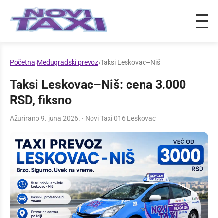
Početna
›
Međugradski prevoz
›
Taksi Leskovac–Niš
Taksi Leskovac–Niš: cena 3.000
RSD, fiksno
Ažurirano 9. juna 2026. · Novi Taxi 016 Leskovac