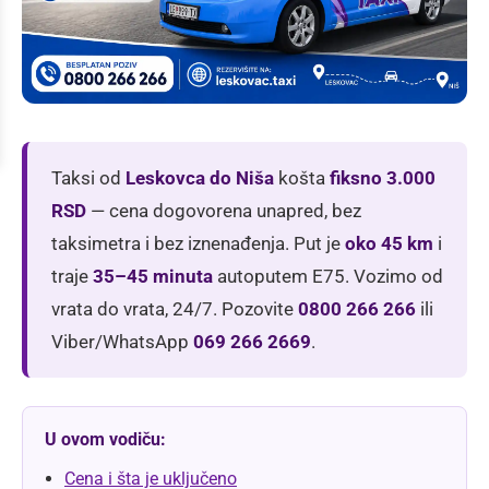
Taksi od
Leskovca do Niša
košta
fiksno 3.000
RSD
— cena dogovorena unapred, bez
taksimetra i bez iznenađenja. Put je
oko 45 km
i
traje
35–45 minuta
autoputem E75. Vozimo od
vrata do vrata, 24/7. Pozovite
0800 266 266
ili
Viber/WhatsApp
069 266 2669
.
U ovom vodiču:
Cena i šta je uključeno