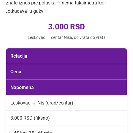
znate iznos pre polaska — nema taksimetra koji
„otkucava" u gužvi:
3.000 RSD
Leskovac → centar Niša, od vrata do vrata
Relacija
Cena
Napomena
Leskovac → Niš (grad/centar)
3.000 RSD (fiksno)