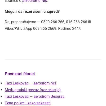
stranicu o
aerodromu Niš
.
Mogu li da rezervišem unapred?
Da, preporučujemo — 0800 266 266, 016 266 266 ili
Viber/WhatsApp 069 266 2669. Radimo 24/7.
Povezani članci
Taxi Leskovac — aerodrom Niš
Međugradski prevoz (sve relacije)
Taxi Leskovac — aerodrom Beograd
Cena po km i kako zakazati